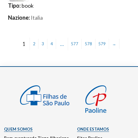
Tipo:
book
Nazione:
Italia
1
…
2
3
4
577
578
579
→
QUEM SOMOS
ONDE ESTAMOS
Bem-aventurado Tiago Alberione
Sites Pauline