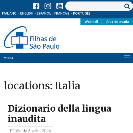
ITALIANO
ENGLISH
ESPAÑOL
FRANÇAIS
PORTUGÊS
Webmail
|
Área reservada
MENU
Quem Somos
locations:
Italia
Onde Estamos
Notícias
Dizionario della lingua
Recursos
inaudita
Media
Públicado
6 Julho 2026