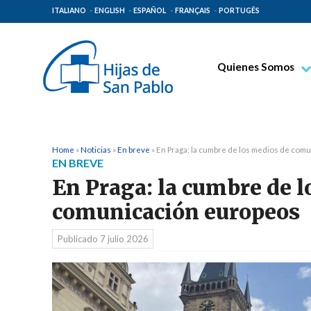
ITALIANO
ENGLISH
ESPAÑOL
FRANÇAIS
PORTUGÊS
Quienes Somos
Beato Santiago Alb
Venerable Tecla Me
Espiritualidad Pauli
Home
»
Noticias
»
En breve
»
En Praga: la cumbre de los medios de com
EN BREVE
Misión Paulina
En Praga: la cumbre de l
Lugares de Origen
comunicación europeos
Gobierno General
Publicado
7 julio 2026
Familia Paulina