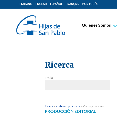
ITALIANO
ENGLISH
ESPAÑOL
FRANÇAIS
PORTUGÊS
Quienes Somos
Beato Santiago Alb
Venerable Tecla Me
Espiritualidad Pauli
Ricerca
Misión Paulina
Lugares de Origen
Título:
Gobierno General
Familia Paulina
Home
»
editorial products
»
Viens, suis-moi
PRODUCCIÓN EDITORIAL