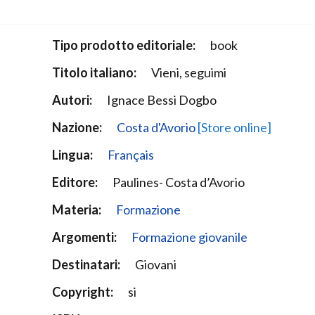
Narzole
San Lorenzo di Fossano
Tipo prodotto editoriale:
book
Susa
Titolo italiano:
Vieni, seguimi
Autori:
Ignace Bessi Dogbo
Nazione:
Costa d'Avorio
[Store online]
Lingua:
Français
Editore:
Paulines- Costa d’Avorio
Materia:
Formazione
Argomenti:
Formazione giovanile
Destinatari:
Giovani
Copyright:
si