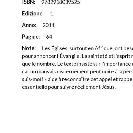
ISBN:
9782918039525
Edizione:
1
Anno:
2011
Pagine:
64
Note:
Les Églises, surtout en Afrique, ont be
pour annoncer l’Évangile. La sainteté et l’esprit
que le nombre. Le texte insiste sur l’importance 
car un mauvais discernement peut nuire à la person
suis-moi ! » aide à reconnaître cet appel et rappel
essentielle pour suivre réellement Jésus.