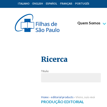
ITALIANO
ENGLISH
ESPAÑOL
FRANÇAIS
PORTUGÊS
Quem Somos
Bem-aventurado T
Venerável Tecla M
Espiritualidade Pa
Ricerca
Missão Paulinas
Lugares de Orige
Título:
Governo Geral
Família Paulina
Home
»
editorial products
»
Viens, suis-moi
PRODUÇÃO EDITORIAL