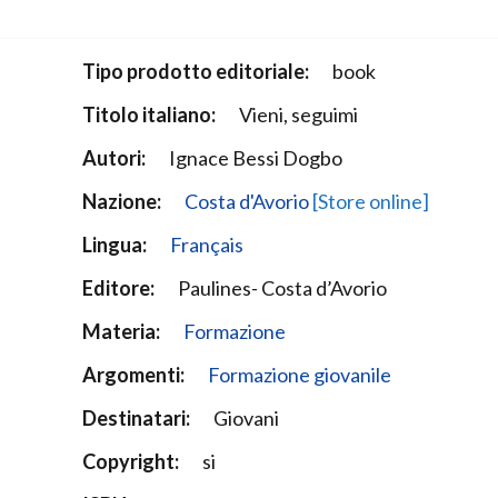
Narzole
San Lorenzo di Fossano
Tipo prodotto editoriale:
book
Susa
Titolo italiano:
Vieni, seguimi
Autori:
Ignace Bessi Dogbo
Nazione:
Costa d'Avorio
[Store online]
Lingua:
Français
Editore:
Paulines- Costa d’Avorio
Materia:
Formazione
Argomenti:
Formazione giovanile
Destinatari:
Giovani
Copyright:
si