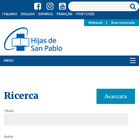
ITALIANO
ENGLISH
ESPAÑOL
FRANÇAIS
PORTUGÊS
Webmail
|
Área reservada
MENU
Quienes Somos
Dónde estamos
Ricerca
Avanzata
Noticias
Título:
Recursos
Media
Autor: