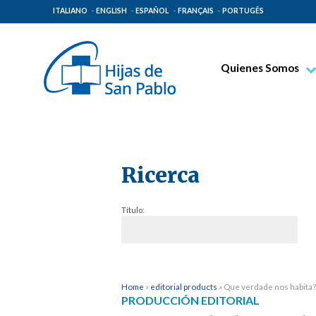
ITALIANO
ENGLISH
ESPAÑOL
FRANÇAIS
PORTUGÊS
Quienes Somos
Beato Santiago Alb
Venerable Tecla Me
Espiritualidad Pauli
Ricerca
Misión Paulina
Lugares de Origen
Título:
Gobierno General
Familia Paulina
Home
»
editorial products
»
Que verdade nos habita?
PRODUCCIÓN EDITORIAL