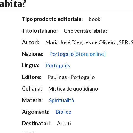
abita?
Narzole
San Lorenzo di Fossano
Tipo prodotto editoriale:
book
Susa
Titolo italiano:
Che verità ci abita?
Autori:
Maria José Diegues de Oliveira, SFRJ
Nazione:
Portogallo
[Store online]
Lingua:
Português
Editore:
Paulinas - Portogallo
Collana:
Mística do quotidiano
Materia:
Spiritualità
Argomenti:
Biblico
Destinatari:
Adulti