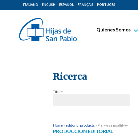
ITALIANO
ENGLISH
ESPAÑOL
FRANÇAIS
PORTUGÊS
Quienes Somos
Beato Santiago Alb
Venerable Tecla Me
Espiritualidad Pauli
Ricerca
Misión Paulina
Lugares de Origen
Título:
Gobierno General
Familia Paulina
Home
»
editorial products
»
Pierwsze modlitwy
PRODUCCIÓN EDITORIAL