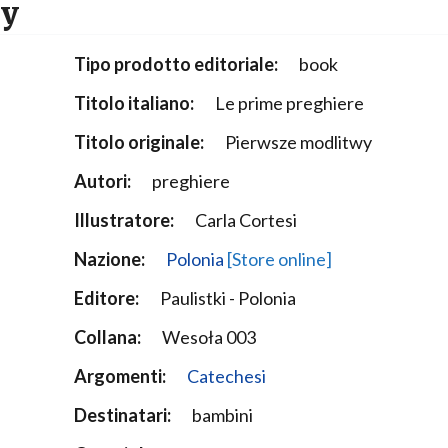
wy
Narzole
San Lorenzo di Fossano
Tipo prodotto editoriale:
book
Susa
Titolo italiano:
Le prime preghiere
Titolo originale:
Pierwsze modlitwy
Autori:
preghiere
Illustratore:
Carla Cortesi
Nazione:
Polonia
[Store online]
Editore:
Paulistki - Polonia
Collana:
Wesoła 003
Argomenti:
Catechesi
Destinatari:
bambini