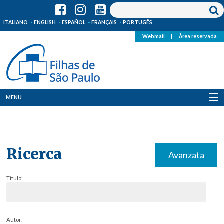
ITALIANO
ENGLISH
ESPAÑOL
FRANÇAIS
PORTUGÊS
Webmail
|
Área reservada
MENU
Quem Somos
Onde Estamos
Ricerca
Avanzata
Notícias
Título:
Recursos
Media
Autor: