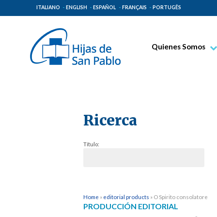
ITALIANO
ENGLISH
ESPAÑOL
FRANÇAIS
PORTUGÊS
Quienes Somos
Beato Santiago Alb
Venerable Tecla Me
Espiritualidad Pauli
Ricerca
Misión Paulina
Lugares de Origen
Título:
Gobierno General
Familia Paulina
Home
»
editorial products
»
O Spirito consolatore
PRODUCCIÓN EDITORIAL