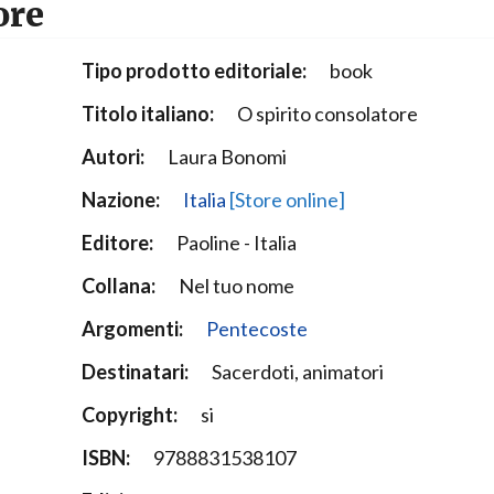
ore
Narzole
San Lorenzo di Fossano
Tipo prodotto editoriale:
book
Susa
Titolo italiano:
O spirito consolatore
Autori:
Laura Bonomi
Nazione:
Italia
[Store online]
Editore:
Paoline - Italia
Collana:
Nel tuo nome
Argomenti:
Pentecoste
Destinatari:
Sacerdoti, animatori
Copyright:
si
ISBN:
9788831538107