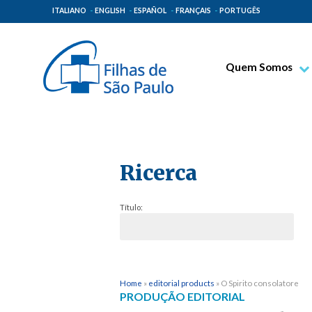
ITALIANO
ENGLISH
ESPAÑOL
FRANÇAIS
PORTUGÊS
Quem Somos
Bem-aventurado T
Venerável Tecla M
Espiritualidade Pa
Ricerca
Missão Paulinas
Lugares de Orige
Título:
Governo Geral
Família Paulina
Home
»
editorial products
»
O Spirito consolatore
PRODUÇÃO EDITORIAL