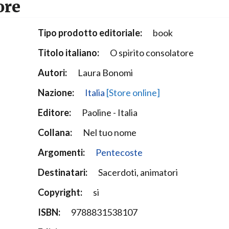
ore
Narzole
San Lorenzo di Fossano
Tipo prodotto editoriale:
book
Susa
Titolo italiano:
O spirito consolatore
Autori:
Laura Bonomi
Nazione:
Italia
[Store online]
Editore:
Paoline - Italia
Collana:
Nel tuo nome
Argomenti:
Pentecoste
Destinatari:
Sacerdoti, animatori
Copyright:
si
ISBN:
9788831538107