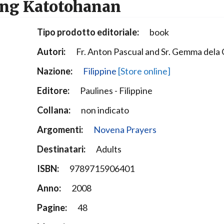
 ng Katotohanan
Narzole
San Lorenzo di Fossano
Tipo prodotto editoriale:
book
Susa
Autori:
Fr. Anton Pascual and Sr. Gemma dela 
Nazione:
Filippine
[Store online]
Editore:
Paulines - Filippine
Collana:
non indicato
Argomenti:
Novena Prayers
Destinatari:
Adults
ISBN:
9789715906401
Anno:
2008
Pagine:
48