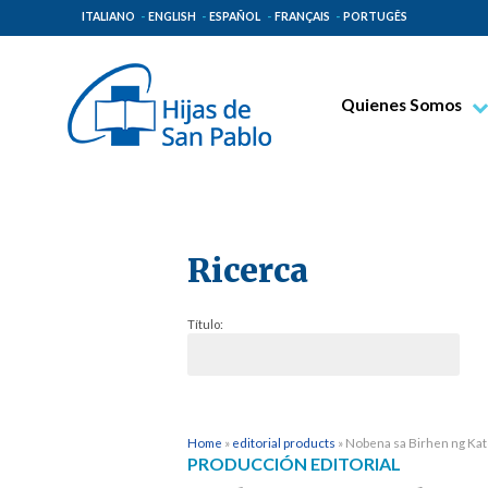
ITALIANO
ENGLISH
ESPAÑOL
FRANÇAIS
PORTUGÊS
Quienes Somos
Beato Santiago Alb
Venerable Tecla Me
Espiritualidad Pauli
Ricerca
Misión Paulina
Lugares de Origen
Título:
Gobierno General
Familia Paulina
Home
»
editorial products
»
Nobena sa Birhen ng Ka
PRODUCCIÓN EDITORIAL