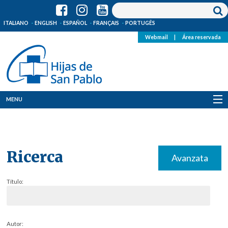
ITALIANO
ENGLISH
ESPAÑOL
FRANÇAIS
PORTUGÊS
Webmail
|
Área reservada
MENU
Quienes Somos
Dónde estamos
Ricerca
Avanzata
Noticias
Título:
Recursos
Media
Autor: