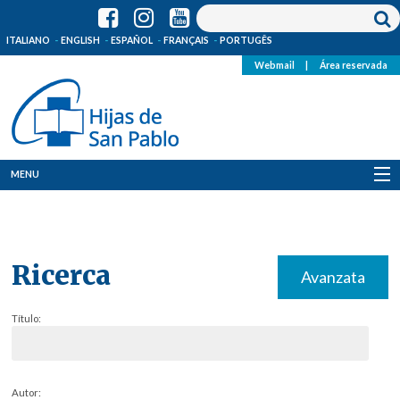
ITALIANO
ENGLISH
ESPAÑOL
FRANÇAIS
PORTUGÊS
Webmail
|
Área reservada
MENU
Quienes Somos
Dónde estamos
Ricerca
Avanzata
Noticias
Título:
Recursos
Media
Autor: