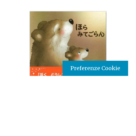
Preferenze Cookie
Tipo prodotto editoriale:
book
Titolo italiano:
Ecco, vedi!
Autori:
Yoko Imoto
Illustratore:
Yoko Imoto