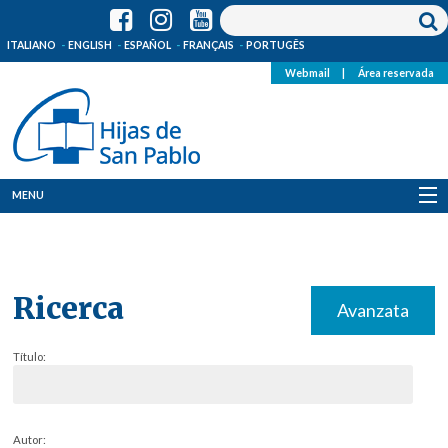
ITALIANO
ENGLISH
ESPAÑOL
FRANÇAIS
PORTUGÊS
Webmail
|
Área reservada
MENU
Quienes Somos
Dónde estamos
Ricerca
Avanzata
Noticias
Título:
Recursos
Media
Autor: