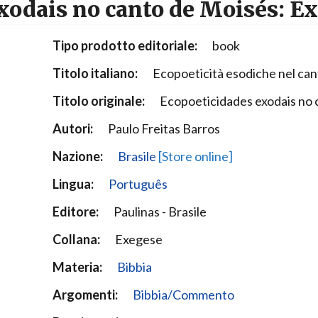
xodais no canto de Moisés: Êx
Narzole
San Lorenzo di Fossano
Tipo prodotto editoriale:
book
Susa
Titolo italiano:
Ecopoeticità esodiche nel can
Titolo originale:
Ecopoeticidades exodais no 
Autori:
Paulo Freitas Barros
Nazione:
Brasile
[Store online]
Lingua:
Português
Editore:
Paulinas - Brasile
Collana:
Exegese
Materia:
Bibbia
Argomenti:
Bibbia/Commento