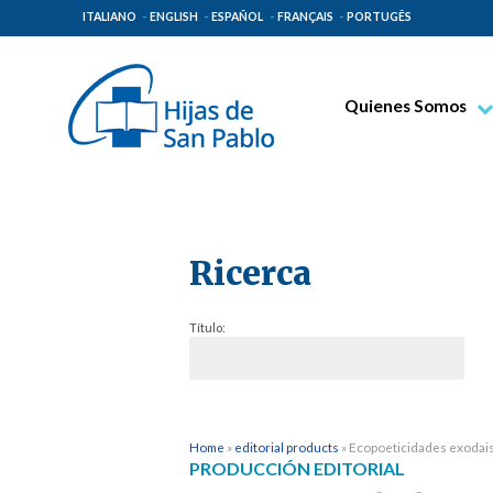
ITALIANO
ENGLISH
ESPAÑOL
FRANÇAIS
PORTUGÊS
Quienes Somos
Beato Santiago Alb
Venerable Tecla Me
Espiritualidad Pauli
Ricerca
Misión Paulina
Lugares de Origen
Título:
Gobierno General
Familia Paulina
Home
»
editorial products
»
Ecopoeticidades exodais
PRODUCCIÓN EDITORIAL