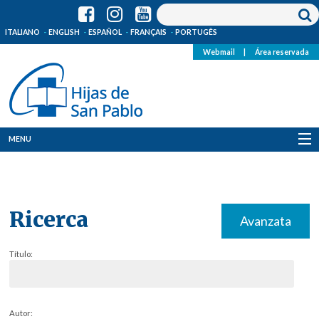
ITALIANO
ENGLISH
ESPAÑOL
FRANÇAIS
PORTUGÊS
Webmail
|
Área reservada
MENU
Quienes Somos
Dónde estamos
Ricerca
Avanzata
Noticias
Título:
Recursos
Media
Autor: