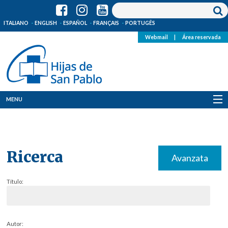
ITALIANO
ENGLISH
ESPAÑOL
FRANÇAIS
PORTUGÊS
Webmail
|
Área reservada
MENU
Quienes Somos
Dónde estamos
Ricerca
Avanzata
Noticias
Título:
Recursos
Media
Autor: