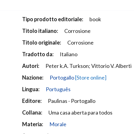
Narzole
San Lorenzo di Fossano
Tipo prodotto editoriale:
book
Susa
Titolo italiano:
Corrosione
Titolo originale:
Corrosione
Tradotto da:
Italiano
Autori:
Peter k.A. Turkson; Vittorio V. Alberti
Nazione:
Portogallo
[Store online]
Lingua:
Português
Editore:
Paulinas - Portogallo
Collana:
Uma casa aberta para todos
Materia:
Morale