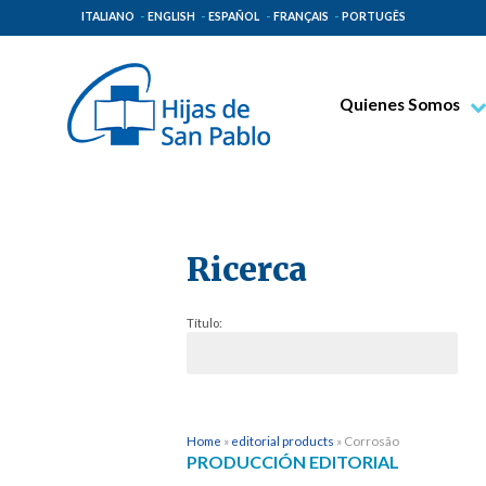
ITALIANO
ENGLISH
ESPAÑOL
FRANÇAIS
PORTUGÊS
Quienes Somos
Beato Santiago Alb
Venerable Tecla Me
Espiritualidad Pauli
Ricerca
Misión Paulina
Lugares de Origen
Título:
Gobierno General
Familia Paulina
Home
»
editorial products
»
Corrosão
PRODUCCIÓN EDITORIAL