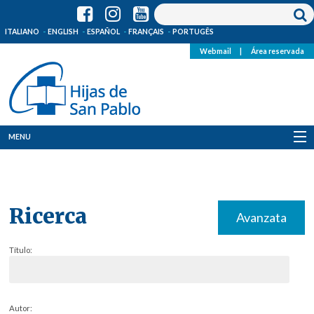
ITALIANO
ENGLISH
ESPAÑOL
FRANÇAIS
PORTUGÊS
Webmail
|
Área reservada
MENU
Quienes Somos
Dónde estamos
Ricerca
Avanzata
Noticias
Título:
Recursos
Media
Autor: