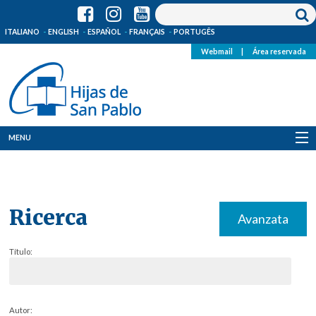
ITALIANO
ENGLISH
ESPAÑOL
FRANÇAIS
PORTUGÊS
Webmail
|
Área reservada
MENU
Quienes Somos
Dónde estamos
Ricerca
Avanzata
Noticias
Título:
Recursos
Media
Autor: