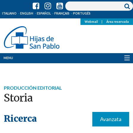
ITALIANO
ENGLISH
ESPAÑOL
FRANÇAIS
PORTUGÊS
Webmail
|
Área reservada
MENU
Quienes Somos
Dónde estamos
PRODUCCIÓN EDITORIAL
Storia
Noticias
Recursos
Ricerca
Avanzata
Media