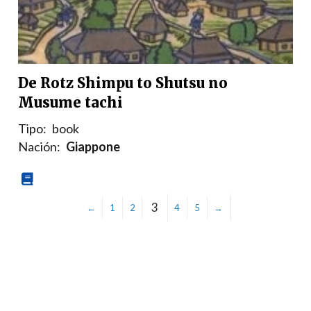
De Rotz Shimpu to Shutsu no
Musume tachi
Tipo:
book
Nación:
Giappone
3
←
1
2
4
5
→