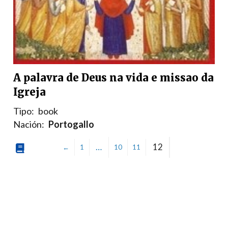
A palavra de Deus na vida e missao da
Igreja
Tipo:
book
Nación:
Portogallo
…
12
←
1
10
11