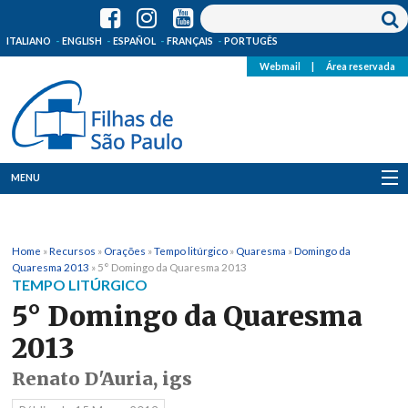
ITALIANO
ENGLISH
ESPAÑOL
FRANÇAIS
PORTUGÊS
Webmail
|
Área reservada
MENU
Quem Somos
Home
»
Recursos
»
Orações
»
Tempo litúrgico
»
Quaresma
»
Domingo da
Onde Estamos
Quaresma 2013
»
5° Domingo da Quaresma 2013
TEMPO LITÚRGICO
Notícias
5° Domingo da Quaresma
2013
Recursos
Renato D'Auria, igs
Media