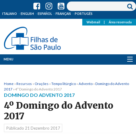
ITALIANO
ENGLISH
ESPAÑOL
FRANÇAIS
PORTUGÊS
Webmail
|
Área reservada
MENU
Quem Somos
Home
»
Recursos
»
Orações
»
Tempo litúrgico
»
Advento
»
Domingo do Advento
Onde Estamos
2017
»
4º Domingo do Advento 2017
DOMINGO DO ADVENTO 2017
Notícias
4º Domingo do Advento
2017
Recursos
Públicado
21 Dezembro 2017
Media