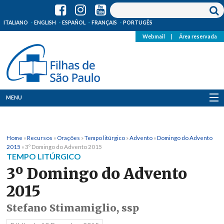
ITALIANO
ENGLISH
ESPAÑOL
FRANÇAIS
PORTUGÊS
Webmail
|
Área reservada
MENU
Quem Somos
Home
»
Recursos
»
Orações
»
Tempo litúrgico
»
Advento
»
Domingo do Advento
Onde Estamos
2015
»
3º Domingo do Advento 2015
TEMPO LITÚRGICO
Notícias
3º Domingo do Advento
2015
Recursos
Stefano Stimamiglio, ssp
Media