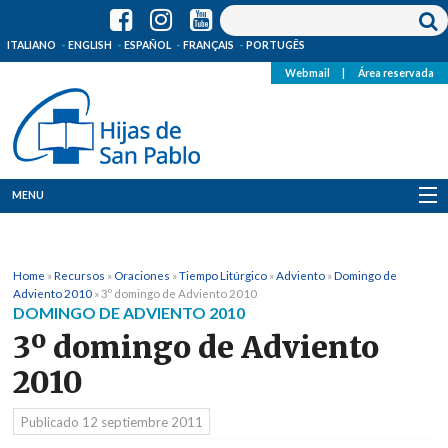
ITALIANO
ENGLISH
ESPAÑOL
FRANÇAIS
PORTUGÊS
Webmail
|
Área reservada
MENU
Quienes Somos
Home
»
Recursos
»
Oraciones
»
Tiempo Litúrgico
»
Adviento
»
Domingo de
Dónde estamos
Adviento 2010
»
3º domingo de Adviento 2010
DOMINGO DE ADVIENTO 2010
Noticias
3º domingo de Adviento
2010
Recursos
Publicado
12 septiembre 2011
Media