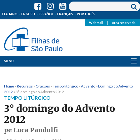
ITALIANO
ENGLISH
ESPAÑOL
FRANÇAIS
PORTUGÊS
Webmail
|
Área reservada
MENU
Quem Somos
Home
»
Recursos
»
Orações
»
Tempo litúrgico
»
Advento
»
Domingo do Advento
Onde Estamos
2012
»
3° domingo do Advento 2012
TEMPO LITÚRGICO
Notícias
3° domingo do Advento
2012
Recursos
pe Luca Pandolfi
Media