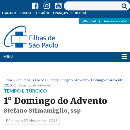
ITALIANO
ENGLISH
ESPAÑOL
FRANÇAIS
PORTUGÊS
Webmail
|
Área reservada
MENU
Quem Somos
Home
»
Recursos
»
Orações
»
Tempo litúrgico
»
Advento
»
Domingo do Advento
Onde Estamos
2015
»
1° Domingo do Advento
TEMPO LITÚRGICO
Notícias
1° Domingo do Advento
Stefano Stimamiglio, ssp
Recursos
Públicado
27 Novembro 2015
Media