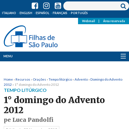
ITALIANO
ENGLISH
ESPAÑOL
FRANÇAIS
PORTUGÊS
Webmail
|
Área reservada
MENU
Quem Somos
Home
»
Recursos
»
Orações
»
Tempo litúrgico
»
Advento
»
Domingo do Advento
Onde Estamos
2012
»
1° domingo do Advento 2012
TEMPO LITÚRGICO
Notícias
1° domingo do Advento
2012
Recursos
pe Luca Pandolfi
Media