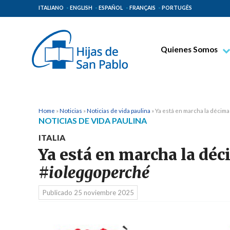
ITALIANO
ENGLISH
ESPAÑOL
FRANÇAIS
PORTUGÊS
Quienes Somos
Beato Santiago Alb
Venerable Tecla Me
Espiritualidad Pauli
Home
»
Noticias
»
Noticias de vida paulina
»
Ya está en marcha la décim
NOTICIAS DE VIDA PAULINA
Misión Paulina
ITALIA
Lugares de Origen
Ya está en marcha la déc
Gobierno General
#ioleggoperché
Familia Paulina
Publicado
25 noviembre 2025