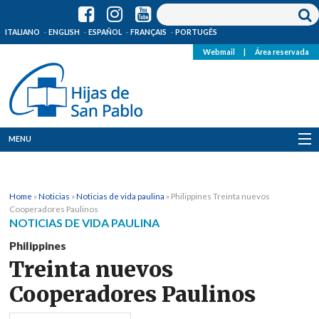
ITALIANO
ENGLISH
ESPAÑOL
FRANÇAIS
PORTUGÊS
Webmail
|
Área reservada
MENU
Quienes Somos
Home
»
Noticias
»
Noticias de vida paulina
»
Philippines Treinta nuevos
Dónde estamos
Cooperadores Paulinos
NOTICIAS DE VIDA PAULINA
Noticias
Philippines
Treinta nuevos
Recursos
Cooperadores Paulinos
Media