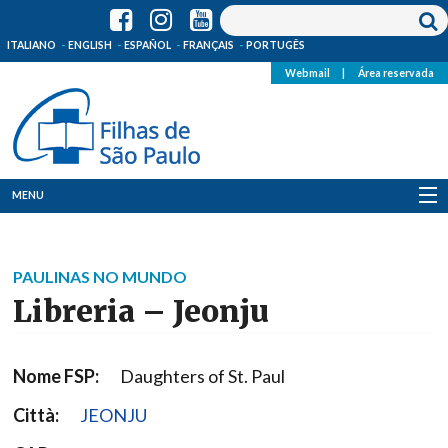
ITALIANO
ENGLISH
ESPAÑOL
FRANÇAIS
PORTUGÊS
Webmail
|
Área reservada
MENU
Quem Somos
PAULINAS NO MUNDO
Onde Estamos
Libreria – Jeonju
Notícias
Nome FSP:
Daughters of St. Paul
Recursos
Città:
JEONJU
Media