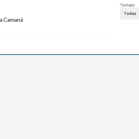
Narzole
Tipología:
San Lorenzo di Fossano
na Camaná
Susa