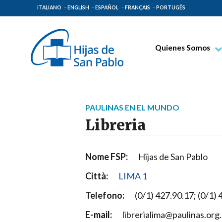
ITALIANO
ENGLISH
ESPAÑOL
FRANÇAIS
PORTUGÊS
Quienes Somos
Beato Santiago Alb
Venerable Tecla Me
Espiritualidad Pauli
PAULINAS EN EL MUNDO
Misión Paulina
Libreria
Lugares de Origen
Gobierno General
Nome FSP:
Hijas de San Pablo
Familia Paulina
Città:
LIMA 1
Telefono:
(0/1) 427.90.17; (0/1)
E-mail:
librerialima@paulinas.org