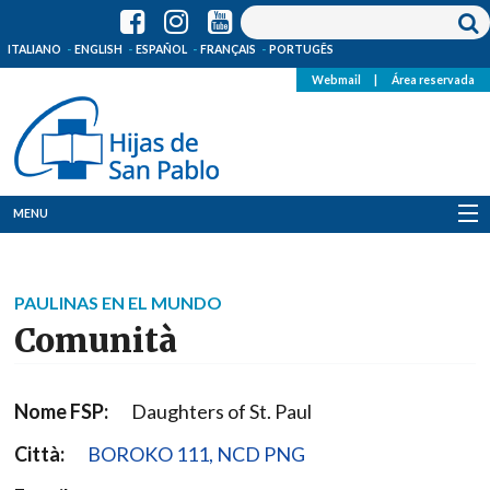
ITALIANO
ENGLISH
ESPAÑOL
FRANÇAIS
PORTUGÊS
Webmail
|
Área reservada
MENU
Quienes Somos
PAULINAS EN EL MUNDO
Dónde estamos
Comunità
Noticias
Nome FSP:
Daughters of St. Paul
Recursos
Città:
BOROKO 111, NCD PNG
Media