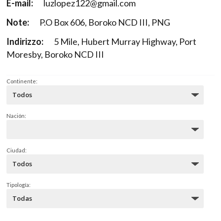
E-mail:
luzlopez122@gmail.com
Note:
P.O Box 606, Boroko NCD III, PNG
Indirizzo:
5 Mile, Hubert Murray Highway, Port
Moresby, Boroko NCD III
Continente:
Nación:
Ciudad:
Tipología: