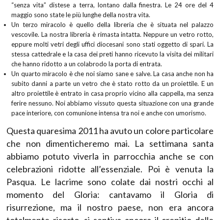
“senza vita” distese a terra, lontano dalla finestra. Le 24 ore del 4
maggio sono state le più lunghe della nostra vita.
Un terzo miracolo è quello della libreria che è situata nel palazzo
vescovile. La nostra libreria è rimasta intatta. Neppure un vetro rotto,
eppure molti vetri degli uffici diocesani sono stati oggetto di spari. La
stessa cattedrale e la casa dei preti hanno ricevuto la visita dei militari
che hanno ridotto a un colabrodo la porta di entrata.
Un quarto miracolo è che noi siamo sane e salve. La casa anche non ha
subito danni a parte un vetro che è stato rotto da un proiettile. E un
altro proiettile è entrato in casa proprio vicino alla cappella, ma senza
ferire nessuno. Noi abbiamo vissuto questa situazione con una grande
pace interiore, con comunione intensa tra noi e anche con umorismo.
Questa quaresima 2011 ha avuto un colore particolare
che non dimenticheremo mai. La settimana santa
abbiamo potuto viverla in parrocchia anche se con
celebrazioni ridotte all’essenziale. Poi è venuta la
Pasqua. Le lacrime sono colate dai nostri occhi al
momento del Gloria: cantavamo il Gloria di
risurrezione, ma il nostro paese, non era ancora
totalmente risorto, si sentiva ancora il crepitio delle