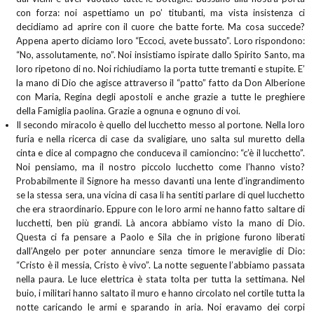
con forza: noi aspettiamo un po’ titubanti, ma vista insistenza ci
decidiamo ad aprire con il cuore che batte forte. Ma cosa succede?
Appena aperto diciamo loro “Eccoci, avete bussato”. Loro rispondono:
“No, assolutamente, no”. Noi insistiamo ispirate dallo Spirito Santo, ma
loro ripetono di no. Noi richiudiamo la porta tutte tremanti e stupite. E’
la mano di Dio che agisce attraverso il “patto” fatto da Don Alberione
con Maria, Regina degli apostoli e anche grazie a tutte le preghiere
della Famiglia paolina. Grazie a ognuna e ognuno di voi.
Il secondo miracolo è quello del lucchetto messo al portone. Nella loro
furia e nella ricerca di case da svaligiare, uno salta sul muretto della
cinta e dice al compagno che conduceva il camioncino: “c’è il lucchetto”.
Noi pensiamo, ma il nostro piccolo lucchetto come l’hanno visto?
Probabilmente il Signore ha messo davanti una lente d’ingrandimento
se la stessa sera, una vicina di casa li ha sentiti parlare di quel lucchetto
che era straordinario. Eppure con le loro armi ne hanno fatto saltare di
lucchetti, ben più grandi. Là ancora abbiamo visto la mano di Dio.
Questa ci fa pensare a Paolo e Sila che in prigione furono liberati
dall’Angelo per poter annunciare senza timore le meraviglie di Dio:
“Cristo è il messia, Cristo è vivo”. La notte seguente l’abbiamo passata
nella paura. Le luce elettrica è stata tolta per tutta la settimana. Nel
buio, i militari hanno saltato il muro e hanno circolato nel cortile tutta la
notte caricando le armi e sparando in aria. Noi eravamo dei corpi