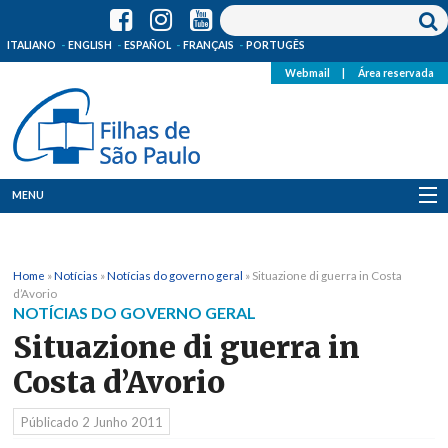
ITALIANO
ENGLISH
ESPAÑOL
FRANÇAIS
PORTUGÊS
Webmail
|
Área reservada
MENU
Quem Somos
Home
»
Notícias
»
Notícias do governo geral
»
Situazione di guerra in Costa
Onde Estamos
d’Avorio
NOTÍCIAS DO GOVERNO GERAL
Notícias
Situazione di guerra in
Costa d’Avorio
Recursos
Públicado
2 Junho 2011
Media