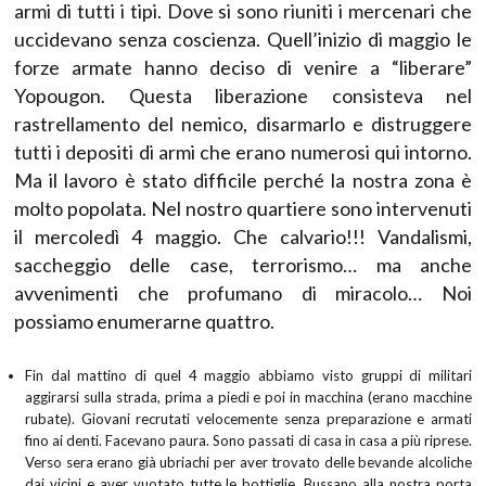
armi di tutti i tipi. Dove si sono riuniti i mercenari che
uccidevano senza coscienza. Quell’inizio di maggio le
forze armate hanno deciso di venire a “liberare”
Yopougon. Questa liberazione consisteva nel
rastrellamento del nemico, disarmarlo e distruggere
tutti i depositi di armi che erano numerosi qui intorno.
Ma il lavoro è stato difficile perché la nostra zona è
molto popolata. Nel nostro quartiere sono intervenuti
il mercoledì 4 maggio. Che calvario!!! Vandalismi,
saccheggio delle case, terrorismo… ma anche
avvenimenti che profumano di miracolo… Noi
possiamo enumerarne quattro.
Fin dal mattino di quel 4 maggio abbiamo visto gruppi di militari
aggirarsi sulla strada, prima a piedi e poi in macchina (erano macchine
rubate). Giovani recrutati velocemente senza preparazione e armati
fino ai denti. Facevano paura. Sono passati di casa in casa a più riprese.
Verso sera erano già ubriachi per aver trovato delle bevande alcoliche
dai vicini e aver vuotato tutte le bottiglie. Bussano alla nostra porta