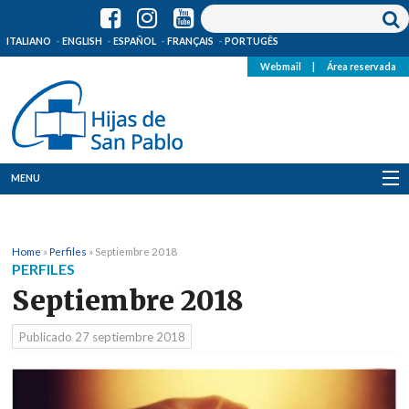
ITALIANO
ENGLISH
ESPAÑOL
FRANÇAIS
PORTUGÊS
Webmail
|
Área reservada
MENU
Quienes Somos
Home
»
Perfiles
»
Septiembre 2018
Dónde estamos
PERFILES
Septiembre 2018
Noticias
Publicado
27 septiembre 2018
Recursos
Media