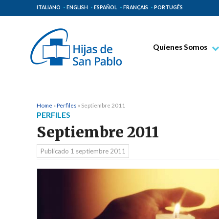
ITALIANO
ENGLISH
ESPAÑOL
FRANÇAIS
PORTUGÊS
Quienes Somos
Beato Santiago Alb
Venerable Tecla Me
Espiritualidad Pauli
Home
»
Perfiles
»
Septiembre 2011
PERFILES
Misión Paulina
Septiembre 2011
Lugares de Origen
Publicado
1 septiembre 2011
Gobierno General
Familia Paulina