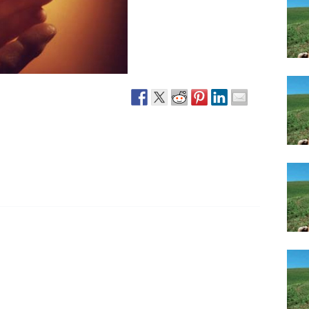
Narzole
San Lorenzo di Fossano
Susa