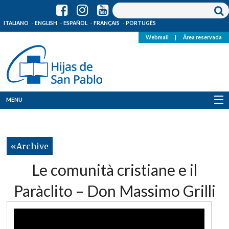
ITALIANO
ENGLISH
ESPAÑOL
FRANÇAIS
PORTUGÊS
Webmail
|
Área reservada
MENU
Quienes Somos
Archive
Dónde estamos
Le comunità cristiane e il
Noticias
Paràclito – Don Massimo Grilli
Recursos
Media