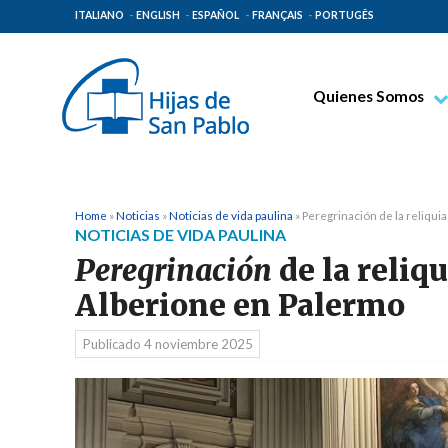
ITALIANO
ENGLISH
ESPAÑOL
FRANÇAIS
PORTUGÊS
Quienes Somos
Beato Santiago Alb
Venerable Tecla Me
Espiritualidad Pauli
Home
»
Noticias
»
Noticias de vida paulina
»
Peregrinación de la reliqui
NOTICIAS DE VIDA PAULINA
Misión Paulina
Peregrinación
de la reliq
Lugares de Origen
Alberione en Palermo
Gobierno General
Publicado
4 noviembre 2025
Familia Paulina