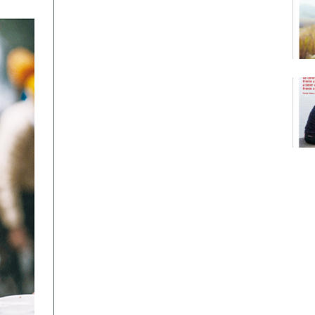
Narzole
San Lorenzo di Fossano
Susa