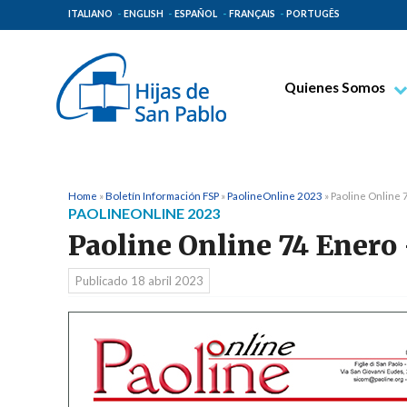
ITALIANO
ENGLISH
ESPAÑOL
FRANÇAIS
PORTUGÊS
Quienes Somos
Beato Santiago Alb
Venerable Tecla Me
Espiritualidad Pauli
Home
»
Boletín Información FSP
»
PaolineOnline 2023
»
Paoline Online
PAOLINEONLINE 2023
Misión Paulina
Paoline Online 74 Enero
Lugares de Origen
Publicado
18 abril 2023
Gobierno General
Familia Paulina