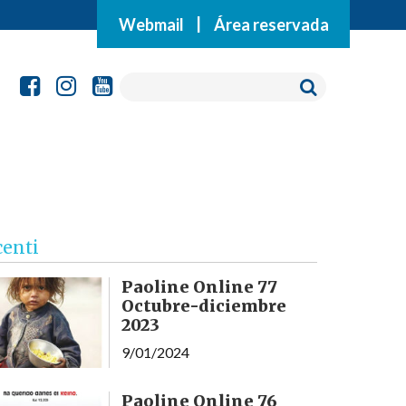
Webmail
|
Área reservada
centi
Paoline Online 77
Octubre-diciembre
2023
9/01/2024
Paoline Online 76