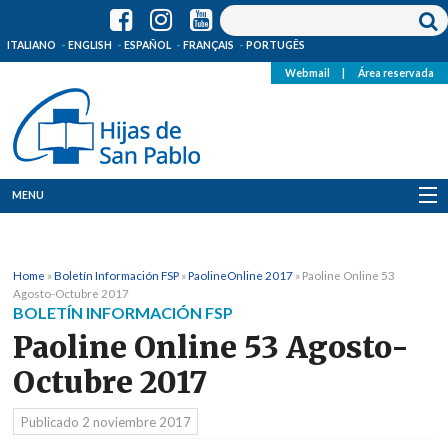
ITALIANO
ENGLISH
ESPAÑOL
FRANÇAIS
PORTUGÊS
Webmail
|
Área reservada
MENU
Quienes Somos
Home
»
Boletín Información FSP
»
PaolineOnline 2017
»
Paoline Online 53
Dónde estamos
Agosto-Octubre 2017
BOLETÍN INFORMACIÓN FSP
Noticias
Paoline Online 53 Agosto-
Octubre 2017
Recursos
Publicado
2 noviembre 2017
Media