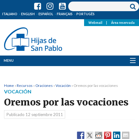
ITALIANO
ENGLISH
ESPAÑOL
FRANÇAIS
PORTUGÊS
Webmail
|
Área reservada
MENU
Quienes Somos
Home
»
Recursos
»
Oraciones
»
Vocación
»
Oremos por las vocaciones
Dónde estamos
VOCACIÓN
Oremos por las vocaciones
Noticias
Publicado
12 septiembre 2011
Recursos
Media