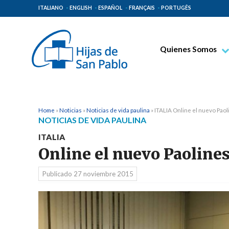
ITALIANO
ENGLISH
ESPAÑOL
FRANÇAIS
PORTUGÊS
Quienes Somos
Beato Santiago Alb
Venerable Tecla Me
Espiritualidad Pauli
Home
»
Noticias
»
Noticias de vida paulina
»
ITALIA Online el nuevo Pao
NOTICIAS DE VIDA PAULINA
Misión Paulina
ITALIA
Lugares de Origen
Online el nuevo Paoline
Gobierno General
Publicado
27 noviembre 2015
Familia Paulina