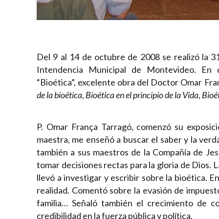
Del 9 al 14 de octubre de 2008 se realizó la 31
Intendencia Municipal de Montevideo. En d
“Bioética”, excelente obra del Doctor Omar Fran
de la bioética
,
Bioética en el principio de la Vida
,
Bioét
P. Omar França Tarragó, comenzó su exposic
maestra, me enseñó a buscar el saber y la ver
también a sus maestros de la Compañía de Jesú
tomar decisiones rectas para la gloria de Dios. L
llevó a investigar y escribir sobre la bioética.
realidad. Comentó sobre la evasión de impuestos
familia… Señaló también el crecimiento de co
credibilidad en la fuerza pública y política.