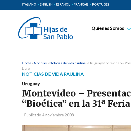
ITALIANO
ENGLISH
ESPAÑOL
FRANÇAIS
PORTUGÊS
Quienes Somos
Beato Santiago Alb
Venerable Tecla Me
Espiritualidad Pauli
Home
»
Noticias
»
Noticias de vida paulina
»
Uruguay Montevideo – Presen
Libro
Misión Paulina
NOTICIAS DE VIDA PAULINA
Lugares de Origen
Uruguay
Montevideo – Presentaci
Gobierno General
“Bioética” en la 31ª Feri
Familia Paulina
Publicado
4 noviembre 2008