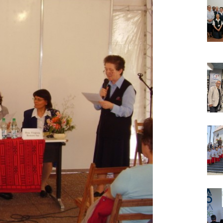
Narzole
San Lorenzo di Fossano
Susa