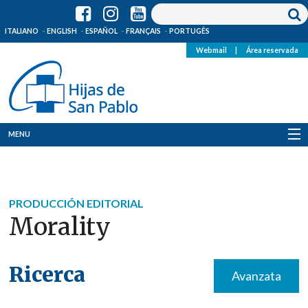
ITALIANO
ENGLISH
ESPAÑOL
FRANÇAIS
PORTUGÊS
Webmail
|
Área reservada
MENU
Quienes Somos
Dónde estamos
PRODUCCIÓN EDITORIAL
Morality
Noticias
Recursos
Ricerca
Avanzata
Media