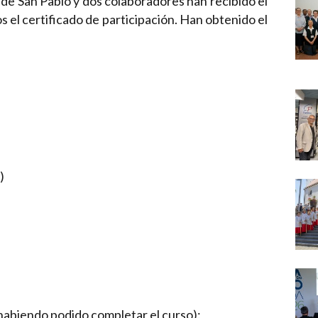
 de San Pablo y dos colaboradores han recibido el
Narzole
s el certificado de participación. Han obtenido el
San Lorenzo di Fossano
Susa
)
 habiendo podido completar el curso):