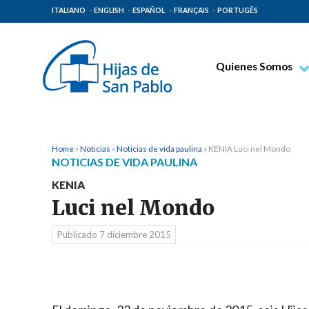
ITALIANO
ENGLISH
ESPAÑOL
FRANÇAIS
PORTUGÊS
Quienes Somos
Beato Santiago Alb
Venerable Tecla Me
Espiritualidad Pauli
Home
»
Noticias
»
Noticias de vida paulina
»
KENIA Luci nel Mondo
NOTICIAS DE VIDA PAULINA
Misión Paulina
KENIA
Lugares de Origen
Luci nel Mondo
Gobierno General
Publicado
7 diciembre 2015
Familia Paulina