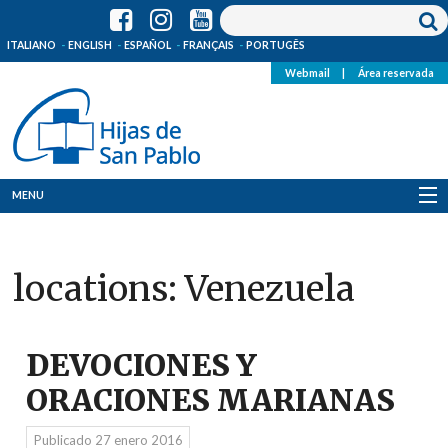
ITALIANO
ENGLISH
ESPAÑOL
FRANÇAIS
PORTUGÊS
Webmail
|
Área reservada
MENU
Quienes Somos
locations:
Venezuela
Dónde estamos
Noticias
DEVOCIONES Y
Recursos
ORACIONES MARIANAS
Media
Publicado
27 enero 2016