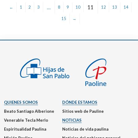
…
11
←
1
2
3
8
9
10
12
13
14
15
→
QUIENES SOMOS
DÓNDE ESTAMOS
Beato Santiago Alberione
Sitios web de Pauline
Venerable Tecla Merlo
NOTICIAS
Espiritualidad Paulina
Noticias de vida paulina