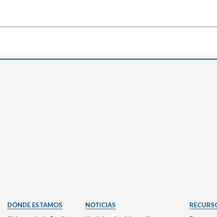
Narzole
San Lorenzo di Fossano
Susa
DÓNDE ESTAMOS
NOTICIAS
RECURS