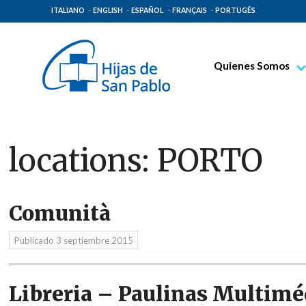
ITALIANO
ENGLISH
ESPAÑOL
FRANÇAIS
PORTUGÊS
Quienes Somos
Beato Santiago Alb
Venerable Tecla Me
Espiritualidad Pauli
locations:
PORTO
Misión Paulina
Lugares de Origen
Comunità
Gobierno General
Familia Paulina
Publicado
3 septiembre 2015
Libreria – Paulinas Multimé