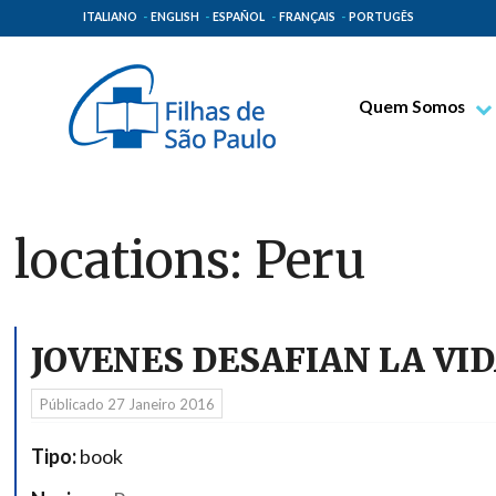
ITALIANO
ENGLISH
ESPAÑOL
FRANÇAIS
PORTUGÊS
Quem Somos
Bem-aventurado T
Venerável Tecla M
Espiritualidade Pa
locations:
Peru
Missão Paulinas
Lugares de Orige
Governo Geral
JOVENES DESAFIAN LA VI
Família Paulina
Públicado
27 Janeiro 2016
Tipo:
book