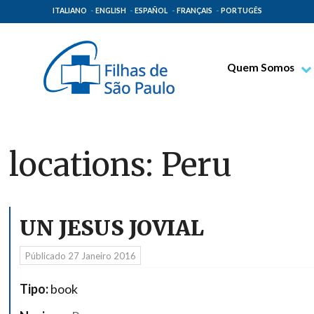
ITALIANO
ENGLISH
ESPAÑOL
FRANÇAIS
PORTUGÊS
Quem Somos
Bem-aventurado T
Venerável Tecla M
Espiritualidade Pa
locations:
Peru
Missão Paulinas
Lugares de Orige
Governo Geral
UN JESUS JOVIAL
Família Paulina
Públicado
27 Janeiro 2016
Tipo:
book