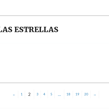
 LAS ESTRELLAS
2
…
←
1
3
4
5
18
19
20
→